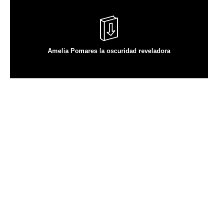
VER ARTÍCULO
Amelia Pomares la oscuridad reveladora
CONTACTO
Teléfono:
617 419 068
Email:
sentidos@casitodoslosentidos.com